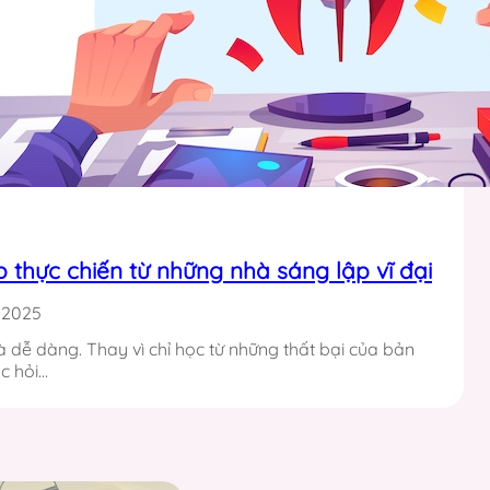
p thực chiến từ những nhà sáng lập vĩ đại
, 2025
à dễ dàng. Thay vì chỉ học từ những thất bại của bản
c hỏi…