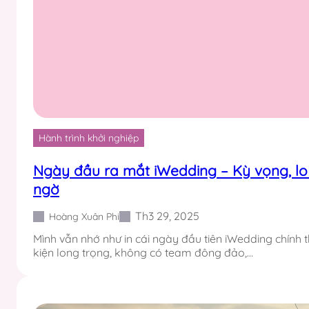
Hành trình khởi nghiệp
Ngày đầu ra mắt iWedding – Kỳ vọng, lo 
ngờ
Th3 29, 2025
Hoàng Xuân Phi
Mình vẫn nhớ như in cái ngày đầu tiên iWedding chính 
kiện long trọng, không có team đông đảo,…